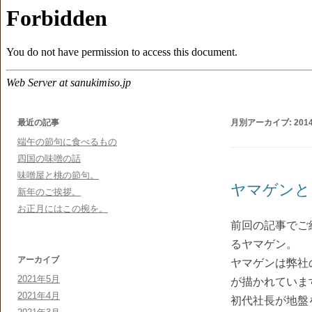
最近の記事
月別アーカイブ:
201
端午の節句に食べるもの
四国の味噌の話
味噌屋と桃の節句。
ヤマゲンと
新年のご挨拶。
お正月にはこの椀を。
前回の記事でご
るヤマゲン。
アーカイブ
ヤマゲンは弊社
2021年5月
が描かれていま
2021年4月
初代社長が地盤