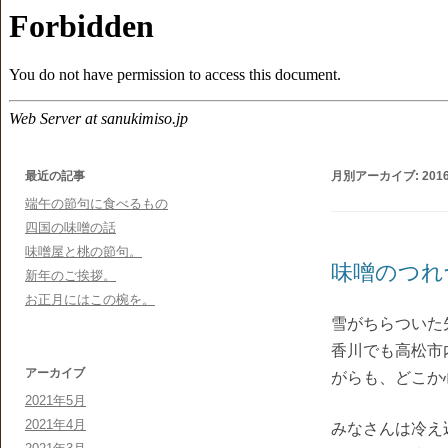
最近の記事
月別アーカイブ:
201
端午の節句に食べるもの
四国の味噌の話
味噌屋と桃の節句。
味噌のつれ
新年のご挨拶。
お正月にはこの椀を。
雪がちらついた
香川でも高松市
アーカイブ
がらも、どこか
2021年5月
2021年4月
みなさんは冷え