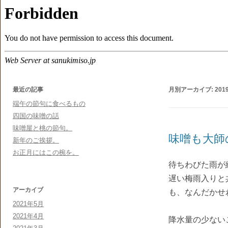
最近の記事
月別アーカイブ:
201
端午の節句に食べるもの
四国の味噌の話
味噌屋と桃の節句。
味噌も大師
新年のご挨拶。
お正月にはこの椀を。
待ちわびた雨が
遅い梅雨入りと
アーカイブ
も、なんだかせ
2021年5月
2021年4月
降水量の少ない