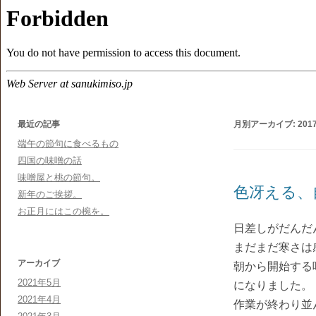
最近の記事
月別アーカイブ:
201
端午の節句に食べるもの
四国の味噌の話
味噌屋と桃の節句。
色冴える、
新年のご挨拶。
お正月にはこの椀を。
日差しがだんだ
まだまだ寒さは
アーカイブ
朝から開始する
2021年5月
になりました。
2021年4月
作業が終わり並