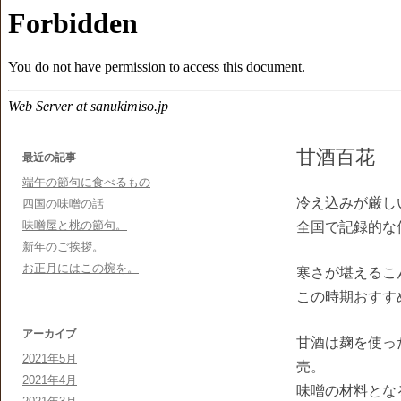
甘酒百花
最近の記事
端午の節句に食べるもの
冷え込みが厳し
四国の味噌の話
味噌屋と桃の節句。
全国で記録的な
新年のご挨拶。
お正月にはこの椀を。
寒さが堪えるこ
この時期おすす
アーカイブ
甘酒は麹を使っ
2021年5月
売。
2021年4月
味噌の材料とな